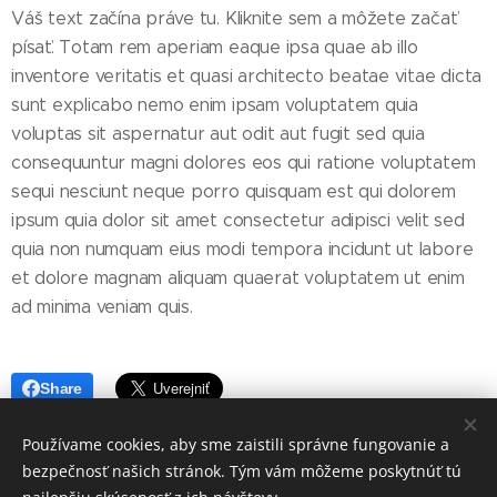
Váš text začína práve tu. Kliknite sem a môžete začať
písať. Totam rem aperiam eaque ipsa quae ab illo
inventore veritatis et quasi architecto beatae vitae dicta
sunt explicabo nemo enim ipsam voluptatem quia
voluptas sit aspernatur aut odit aut fugit sed quia
consequuntur magni dolores eos qui ratione voluptatem
sequi nesciunt neque porro quisquam est qui dolorem
ipsum quia dolor sit amet consectetur adipisci velit sed
quia non numquam eius modi tempora incidunt ut labore
et dolore magnam aliquam quaerat voluptatem ut enim
ad minima veniam quis.
Share
Používame cookies, aby sme zaistili správne fungovanie a
bezpečnosť našich stránok. Tým vám môžeme poskytnúť tú