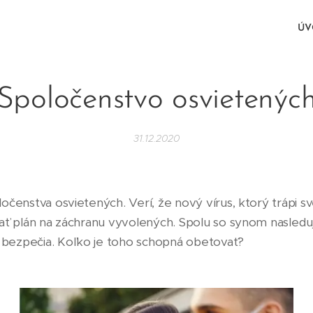
Ú
Spoločenstvo osvietenýc
31.12.2020
ločenstva osvietených. Verí, že nový vírus, ktorý trápi s
očať plán na záchranu vyvolených. Spolu so synom nasle
 bezpečia. Koľko je toho schopná obetovať?