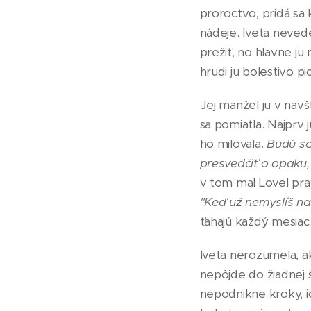
proroctvo, pridá sa 
nádeje. Iveta nevede
prežiť, no hlavne ju
hrudi ju bolestivo pi
Jej manžel ju v nav
sa pomiatla. Najprv 
ho milovala.
Budú sa 
presvedčiť o opaku,
v tom mal Lovel pravd
"Keď už nemyslíš n
ťahajú každý mesiac.
Iveta nerozumela, ak
nepôjde do žiadnej 
nepodnikne kroky, i