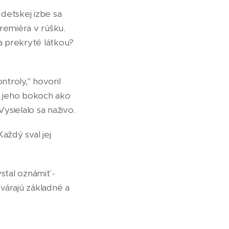
detskej izbe sa
remiéra v rúšku.
ta prekryté látkou?
troly," hovoril
po jeho bokoch ako
 Vysielalo sa naživo.
Každý sval jej
ystal oznámiť -
tvárajú základné a