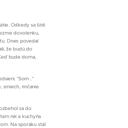
ie. Odkedy sa šírili
i vezme dovolenku,
hatu. Dnes povedal
ili, že budú do
. Keď bude doma,
sieni. "Som..."
, smiech, rinčanie
Rozbehol sa do
 tam nik a kuchyňa
dom. Na sporáku stál