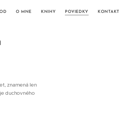
VOD
O MNE
KNIHY
POVIEDKY
KONTAKT
h
vet, znamená len
duje duchovného