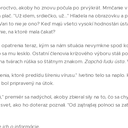
roroctvo, akoby ho znovu počula po prvýkrát. Mrnčanie v 
lač. "Už idem, srdiečko, už..." Hľadela na obrazovku a p
Vari to nie je ono? Keď majú všetci vysokí hodnostári ús
nie, na ktoré mala čakať?
é opatrenia teraz, kým sa nám situácia nevymkne spod kon
 sa mu lesklo. Ostatní členovia krízového výboru stáli 
 na tvárach rúška so štátnym znakom.
Zapchá ľudu ústa
.
nia, ktoré predídu šíreniu vírusu." Ivetino telo sa naplo. 
 bol pripravený na útok.
i," premiér sa nadýchol, akoby zbieral sily na to, čo sa ch
svet, ako ho doteraz poznali. "Od zajtrajšej polnoci sa za
 ich o informácie.