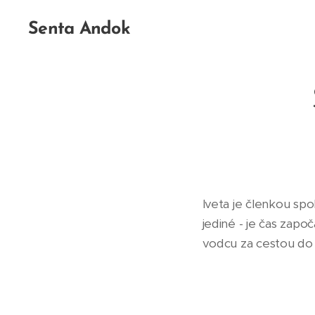
Senta Andok
Iveta je členkou spo
jediné - je čas zap
vodcu za cestou do