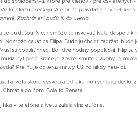
ť do spoločenstva, ktoré pre členov - pre osvietených - p
Veľkú skazu prečkajú. Ale on to pravdaže nevidel, lebo.
vreté. Zachránení budú tí, čo uveria.
la celou dušou. Nie, nemôže to riskovať. Iveta dospela k
e. Nemôže čakať na Filipa. Bude ju chcieť zadržať, bude je
Musí sa pobaliť hneď. Boli dve hodiny popoludní. Filip sa 
 musia byť preč. Srdce jej zovrel smútok, akoby jej milo
ravda? Pre ňu je odteraz mŕtvy. Už ho nikdy neuvidí.
sol a Iveta skoro vyskočila od ľaku, no rýchlo jej došlo, 
. Chmatla po ňom. Bola to Renata.
j hlas v telefóne a Ivetu zaliala vlna eufórie.