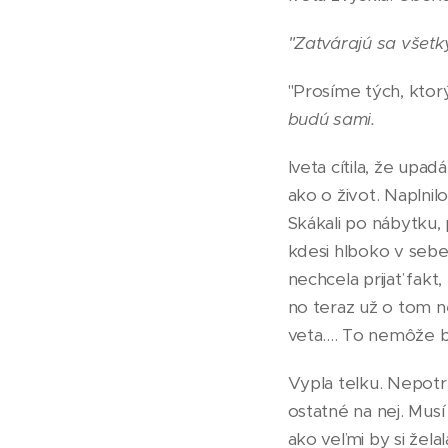
"Zatvárajú sa všetky
"Prosíme tých, ktor
budú sami.
Iveta cítila, že upad
ako o život. Naplnilo
Skákali po nábytku,
kdesi hlboko v sebe
nechcela prijať fakt
no teraz už o tom n
veta.... To nemôže 
Vypla telku. Nepotre
ostatné na nej. Musí 
ako veľmi by si želal