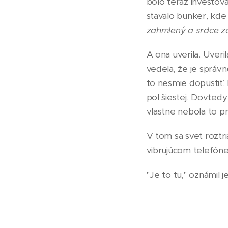
bolo teraz investova
stavalo bunker, kde 
zahmlený a srdce za
A ona uverila. Uveri
vedela, že je správn
to nesmie dopustiť. 
pol šiestej. Dovtedy
vlastne nebola to p
V tom sa svet roztria
vibrujúcom telefóne
"Je to tu," oznámil je