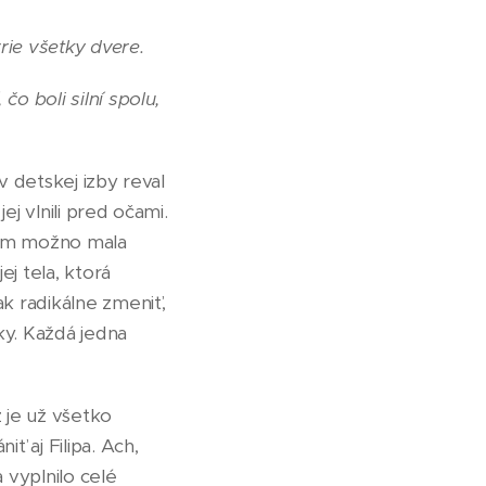
rie všetky dvere.
, čo boli silní spolu,
 v detskej izby reval
ej vlnili pred očami.
 tým možno mala
j tela, ktorá
ak radikálne zmeniť,
ky. Každá jedna
z je už všetko
ť aj Filipa. Ach,
a vyplnilo celé