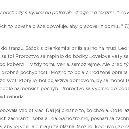
 obchody s výnimkou potravín, drogérií a lekární..." Zav
ých to povaha práce dovoľuje, aby pracovali z domu..."
Tí
á do tranzu. Sáčok s plienkami si pritisla silno na hruď. Leo
 sa to! Proroctvo sa naplnilo do bodky. Lovelove vety sa j
 po koberci.... Vždy tomu verila, samozrejme. Ale pred
 drobné pochybnosti. Možno to bola prirodzená obrana je
, že svet, ktorý jej bol odjakživa domovom, by sa mohol t
ebolo najmenších pochýb. Proroctvo sa vyplnilo do bod
byť náhoda.
bovala vedieť viac. Dali jej presne to, čo chcela. Odtera
ich zachrániť - seba a Lea. Samozrejme, posnaží sa zachráni
a, aby jej veril, ale má ju za blázna. Možno, keď uvidí, že s