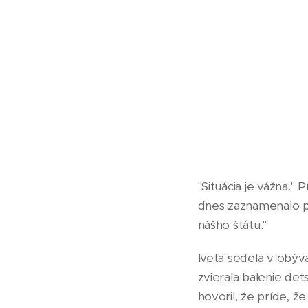
"Situácia je vážna." 
dnes zaznamenalo pr
nášho štátu."
Iveta sedela v obýv
zvierala balenie det
hovoril, že príde, ž