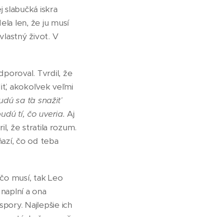
j slabučká iskra
la len, že ju musí
vlastný život. V
poroval. Tvrdil, že
diť, akokoľvek veľmi
udú sa ťa snažiť
udú tí, čo uveria.
Aj
il, že stratila rozum.
ňazí, čo od teba
 čo musí, tak Leo
naplní a ona
pory. Najlepšie ich