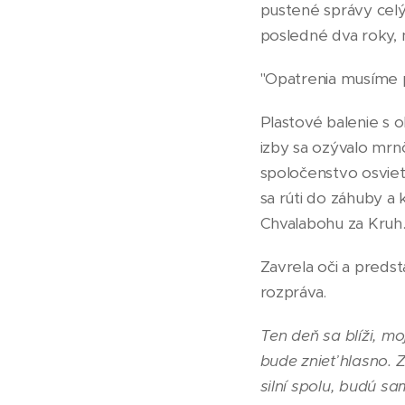
pustené správy celý 
posledné dva roky, 
"Opatrenia musíme p
Plastové balenie s o
izby sa ozývalo mrn
spoločenstvo osviet
sa rúti do záhuby a
Chvalabohu za Kruh
Zavrela oči a predst
rozpráva.
Ten deň sa blíži, mo
bude znieť hlasno. Z
silní spolu, budú sam