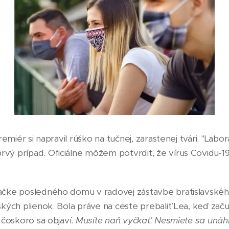
Premiér si napravil rúško na tučnej, zarastenej tvári. "Labo
vý prípad. Oficiálne môžem potvrdiť, že vírus Covidu-19
ačke posledného domu v radovej zástavbe bratislavského
ských plienok. Bola práve na ceste prebaliť Lea, keď zač
e čoskoro sa objaví.
Musíte naň vyčkať. Nesmiete sa unáhl