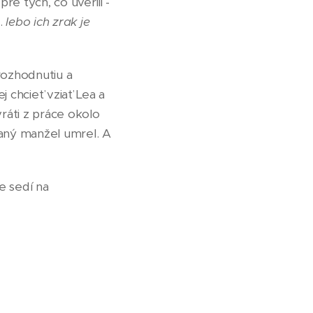
re tých, čo uverili -
..
lebo ich zrak je
 rozhodnutiu a
j chcieť vziať Lea a
vráti z práce okolo
vaný manžel umrel. A
že sedí na