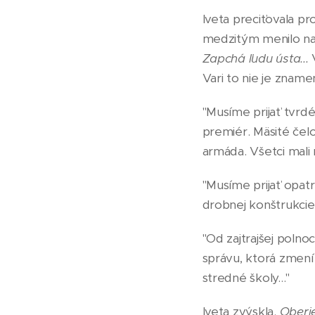
Iveta preciťovala p
medzitým menilo na p
Zapchá ľudu ústa...
Vari to nie je zname
"Musíme prijať tvrd
premiér. Mäsité čelo
armáda. Všetci mali
"Musíme prijať opatre
drobnej konštrukcie
"Od zajtrajšej polnoc
správu, ktorá zmení 
stredné školy..."
Iveta zvýskla.
Oberie