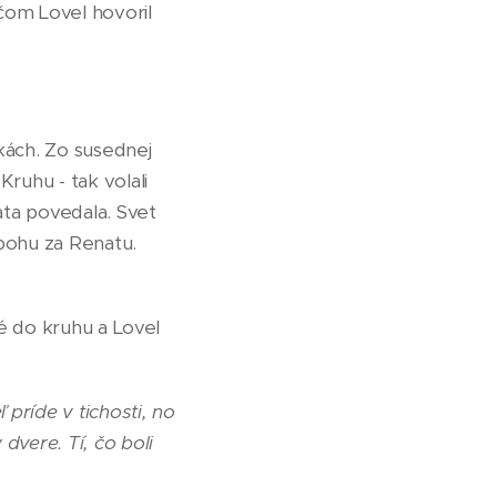
 čom Lovel hovoril
ukách. Zo susednej
Kruhu - tak volali
ata povedala. Svet
abohu za Renatu.
né do kruhu a Lovel
 príde v tichosti, no
dvere. Tí, čo boli