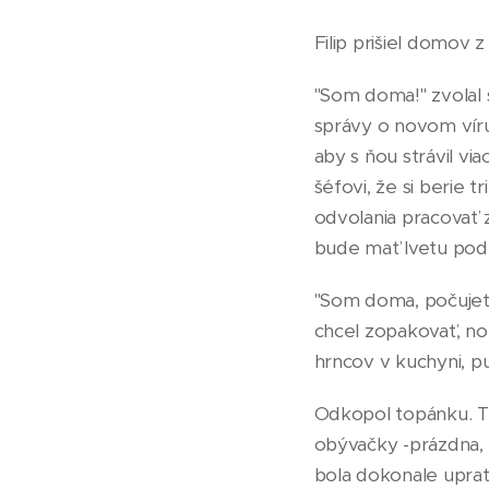
Filip prišiel domov 
"Som doma!" zvolal s
správy o novom vírus
aby s ňou strávil vi
šéfovi, že si berie 
odvolania pracovať 
bude mať Ivetu pod 
"Som doma, počujete?
chcel zopakovať, no 
hrncov v kuchyni, pu
Odkopol topánku. Tá
obývačky -prázdna, 
bola dokonale uprat