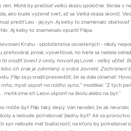
k nim. Mohli by prečkať veľkú skazu spoločne. Skrsla v ne
la, ako bude vyzerať svet, až sa Veľká skaza skončí. Vede
 musí prežiť Leo - jej syn. Aj keby to znamenalo obetovať 
chlo. Aj keby to znamenalo opustiť Filipa.
števovaní Kruhu - spoločenstva osvietených - nikdy nepod
ju prehováral, prosil, vysvetľoval, no Iveta sa nedala odra
ťa snažiť zviesť z cesty,
hovoril jej Lovel - veľký učiteľ.
B
 lebo ich zrak je zahmlený a srdce zavreté. Zachránení b
u. Filip sa ju snažil presvedčiť, že sa dala oklamať. Hovor
a mňa, mysli aspoň na nášho syna,"
modlikal. "Z tých pe
.. mohli sme ich Leovi ušporiť na školu alebo na byt."
o môže byť Filip taký slepý. Vari nevidel, že ak neurobí,
školy a nebude potrebovať žiadny byt? Ak sa proroctvo 
ch syn nebude mať budúcnosť, na ktorú by potreboval ús