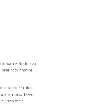
ratórium v Bratislave
 prekročil hranice
 satelitu. V ruke
ula znamenie. Lovel
iť.
Iveta mala