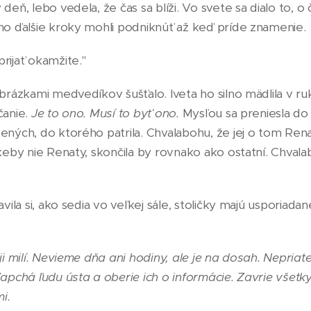
deň, lebo vedela, že čas sa blíži. Vo svete sa dialo to, o
no ďalšie kroky mohli podniknúť až keď príde znamenie.
rijať okamžite."
brázkami medvedíkov šušťalo. Iveta ho silno mädlila v r
čanie.
Je to ono. Musí to byť ono.
Mysľou sa preniesla do 
ených, do ktorého patrila. Chvalabohu, že jej o tom Ren
 keby nie Renaty, skončila by rovnako ako ostatní. Chval
.
avila si, ako sedia vo veľkej sále, stoličky majú usporiada
ji milí. Nevieme dňa ani hodiny, ale je na dosah. Nepriateľ
apchá ľudu ústa a oberie ich o informácie. Zavrie všetky 
i.