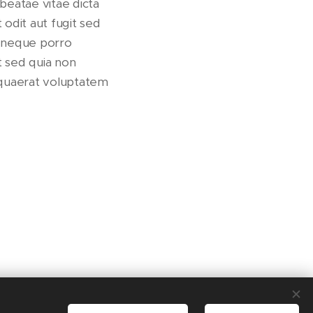
 beatae vitae dicta
odit aut fugit sed
t neque porro
t sed quia non
quaerat voluptatem