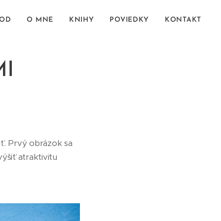
VOD
O MNE
KNIHY
POVIEDKY
KONTAKT
I
iť. Prvý obrázok sa
šiť atraktivitu