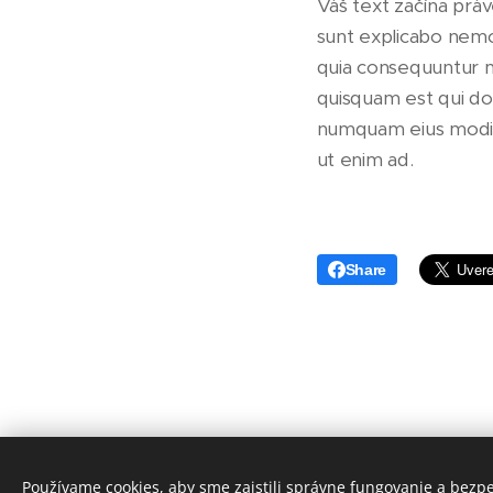
Váš text začína práv
sunt explicabo nemo
quia consequuntur m
quisquam est qui dol
numquam eius modi 
ut enim ad.
Share
Používame cookies, aby sme zaistili správne fungovanie a bezp