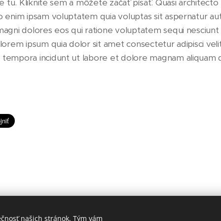
e tu. Kliknite sem a môžete začať písať. Quasi architecto
 enim ipsam voluptatem quia voluptas sit aspernatur aut 
agni dolores eos qui ratione voluptatem sequi nesciun
orem ipsum quia dolor sit amet consectetur adipisci veli
tempora incidunt ut labore et dolore magnam aliquam 
ečnosť našich stránok. Tým vám