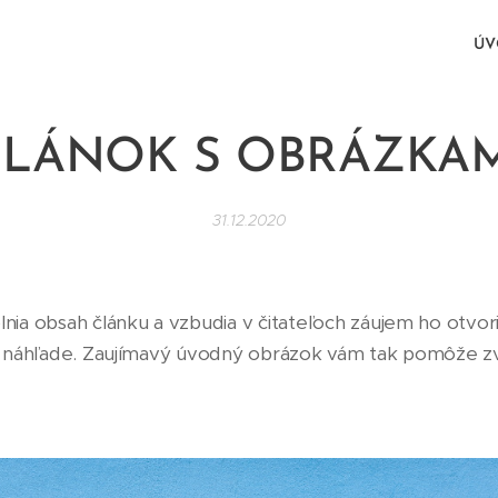
Ú
ČLÁNOK S OBRÁZKAM
31.12.2020
nia obsah článku a vzbudia v čitateľoch záujem ho otvor
v náhľade. Zaujímavý úvodný obrázok vám tak pomôže zvý